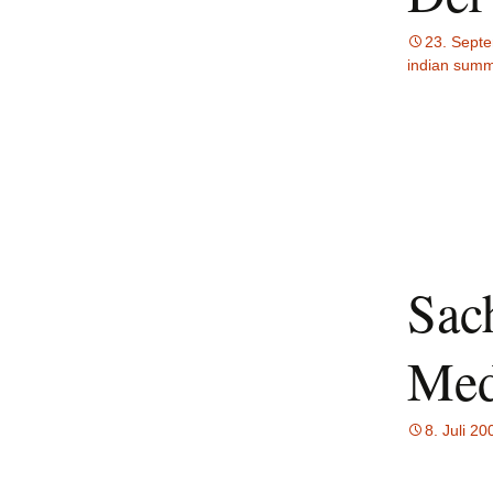
23. Sept
indian sum
Sac
Med
8. Juli 20