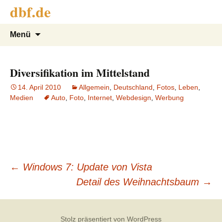
dbf.de
Springe
Suche
Menü
zum
nach:
Inhalt
Diversifikation im Mittelstand
14. April 2010
Allgemein
,
Deutschland
,
Fotos
,
Leben
,
Medien
Auto
,
Foto
,
Internet
,
Webdesign
,
Werbung
←
Windows 7: Update von Vista
Beitrags-
Detail des Weihnachtsbaum
→
Stolz präsentiert von WordPress