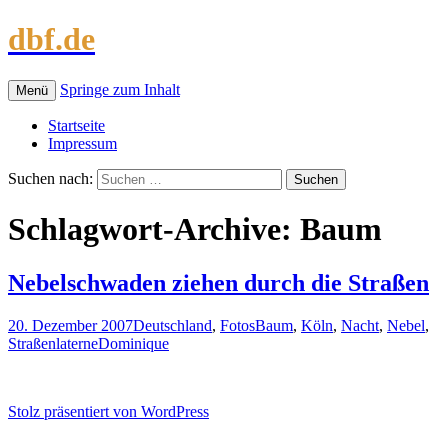
dbf.de
Springe zum Inhalt
Menü
Startseite
Impressum
Suchen nach:
Schlagwort-Archive: Baum
Nebelschwaden ziehen durch die Straßen
20. Dezember 2007
Deutschland
,
Fotos
Baum
,
Köln
,
Nacht
,
Nebel
,
Straßenlaterne
Dominique
Stolz präsentiert von WordPress